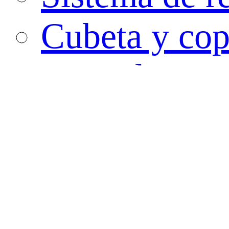
Cubeta y cop
Torunda
Recipiente pa
Tubo de PC
Contenedor 