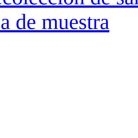
a de muestra
ra cultivo bioló
R
de muestras