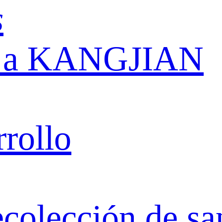
s
ón a KANGJIAN
rrollo
ecolección de sa