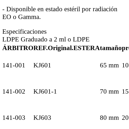
-
Disponible en estado estéril por radiación
EO o Gamma.
Especificaciones
LDPE Graduado a 2 ml o LDPE
ÁRBITRO
REF.Original.
ESTERA
tamaño
pr
141-001
KJ601
65 mm
10
141-002
KJ601-1
70 mm
15
141-003
KJ603
80 mm
20