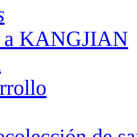
s
ón a KANGJIAN
n
rrollo
ecolección de s