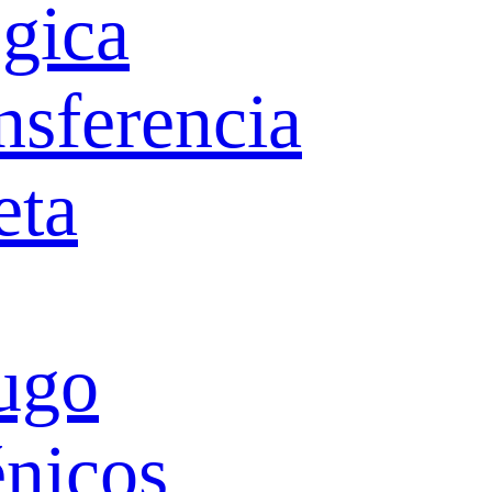
ógica
nsferencia
eta
ugo
énicos