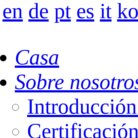
en
de
pt
es
it
k
Casa
Sobre nosotro
Introducci
Certificació