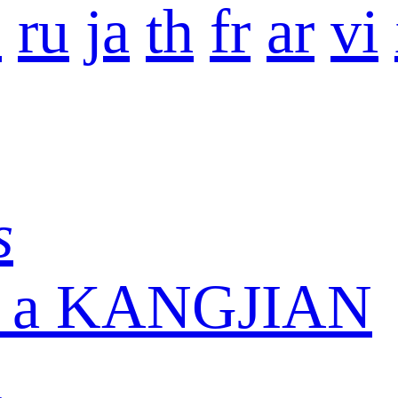
o
ru
ja
th
fr
ar
vi
s
ón a KANGJIAN
n