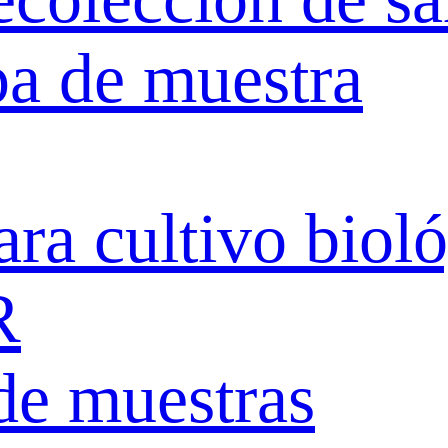
pa de muestra
ara cultivo biol
R
de muestras